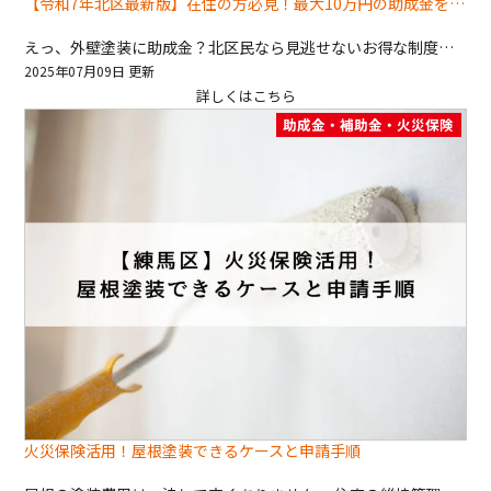
【令和7年北区最新版】在住の方必見！最大10万円の助成金を受け取る方法とは？🌿✧˖°
えっ、外壁塗装に助成金？北区民なら見逃せないお得な制度！ こんにちは！外壁・屋根のリフォームを手がける深井塗装です🎨 「そろそろ外壁が色あせてきたな…」 「屋根の塗り替えって費用が高そう…」 そんなお悩みをお持ちの方、ちょっとお待ちください！ 東京都北区にお住まいの方には、なんと最大10万円の助成金が受け取れる制度があるんです✨ この記事では、 北区の外壁塗装助成金の最新情報 対象条件と支給額の詳細 区内業者・区外業者で変わる助成金額の注意点 実際の申請方法と流れ よくある質問と失敗しないポイントまで、わかりやすく解説していきます💡 「うちは対象？どうやって申請するの？」そんな方にも安心なガイドですので、ぜひ最後までご覧ください！ 2025年も継続！北区の外壁塗装助成金ってどんな制度？ 北区では、住宅の維持と美観の向上を目的に、塗装や防水工事の費用の一部を助成してくれる制度があります😊 ✅ 助成内容（令和7年度） 高反射率塗料使用が条件に！ 高反射率塗料の要件とは？ 日射反射率が【50％以上】あること （灰色N6の試験片で測定） ✅ 高反射率塗料ってどんなメリットがあるの？ 室内温度の上昇を抑えて夏の冷房費を節約 屋根材の劣化防止 ヒートアイランド対策にも貢献 省エネ性能も高く、北区からも推奨されている塗料の一つです！ ※使用できる塗料は限られているため、事前に業者と相談をおすすめします🙌 ここがポイント！区内業者と区外業者で助成額が変わる 北区の制度で注意したいのが、「工事業者の所在地によって助成額が変わる」点です！ 業者の所在地 助成上限額 北区内業者 最大12万円 北区外業者 最大10万円 深井塗装は北区外業者にあたります。 「区外の業者だと損じゃないの？」と思われるかもしれませんが、信頼性・実績・施工内容をトータルで見て選ぶことが大切です😉 助成額は少し差がありますが、専門技術や保証制度がしっかりしていれば、安心感はそれ以上の価値があります！ 申請の流れは？ 「助成金って手続きが面倒そう…」と思われるかもしれませんが、流れを知れば意外とスムーズ✨ ですが、深井塗装では無料で申請代行が可能です！ 📌 助成申請の基本ステップ 事前相談・現地調査（工事前） 業者に相談し、見積書・工事内容を確認。 助成申請書類の提出（北区へ） 必要書類：見積書・写真・図面など 審査・承認（通常2週間程度） 承認後、工事スタート！ 完了後、実績報告書を提出 助成金の振込🎉（約1〜2ヶ月） こんな工事が対象になります！ ✅ 対象になる主な外装リフォーム工事 申請者の占有部分に接する屋上又は屋根面のみ（立上り等を含む）への上記塗料の塗布作業。 「うちの工事、対象になる？」という疑問も、見積りの段階で診断してもらうのが安心です。 助成金を活用する際の注意点⚠️ 助成金制度はお得ですが、使い方を間違えると申請が無効になるケースも…！ ❌ よくあるNG例 工事着工後に申請しようとした → 不受理！ 工事内容が助成対象外だった → 却下！ 書類の不備で審査に時間がかかった → 予算枠終了💦 📣 ポイントは“事前相談がすべて”です！ 制度の条件や工事内容をしっかり確認して、段取りよく進めることが成功のカギです🔑 深井塗装なら、申請も施工もまるっとサポートします！ 深井塗装では、北区をはじめとする地域での外壁・屋根塗装を数多く手がけてきました。 助成金に関する書類の作成・提出サポートはもちろん、「申請OKな工事内容かどうか？」の確認も無料で行っています！ ✨ お任せいただける安心ポイント ✨ 国家資格を持つ自社職人による高品質施工🏠 工事にあわせた最適な塗料・工法をプロがご提案 最大15年保証付きでアフターサポートも万全🔧 写真付き診断書＆「日本一わかりやすい見積書」をご用意📸 助成金・火災保険・補助金申請もフルサポート📋 【まとめ】助成金制度を上手に使って、お得に外壁塗装をしよう！ 2025年（令和7年）も、北区では引き続き外壁塗装に対する助成金制度が利用できます✨ 費用負担を軽減できるこの制度は、今がまさに活用チャンス！ 工事費の最大20％補助（最大10〜12万円） 区内外業者で上限が異なるので要確認 着工前申請が絶対条件！ 深井塗装では、制度の内容から施工、アフターまでワンストップでサポート。 塗装のタイミングを逃さず、安心・納得・高品質の工事を適正価格でご提供しています。 「助成金を使ってお得に工事をしたい」 「制度をしっかり理解してから検討したい」 そんな方は、まずは無料の現地調査＆ご相談からどうぞ！ あなたの“最適なタイミングと工事内容”を、私たちと一緒に見つけていきましょう😊
2025年07月09日 更新
詳しくはこちら
助成金・補助金・火災保険
火災保険活用！屋根塗装できるケースと申請手順