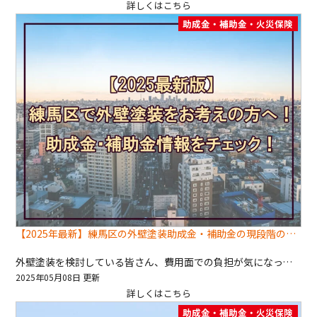
詳しくはこちら
助成金・補助金・火災保険
【2025年最新】練馬区の外壁塗装助成金・補助金の現段階の全情報はこちら𓈒⁺🕊️⸝⸝
外壁塗装を検討している皆さん、費用面での負担が気になっていませんか？ 練馬区では助成金・補助金制度があり、これを活用すればリフォーム費用を抑えることが可能です。 助成金の種類や申請方法、活用時の注意点などをわかりやすく紹介するので、ぜひ最後までご覧くださいね🎶 特に、練馬区で外壁塗装を検討中の方や助成金を活用したい方に役立つ内容となっております💪 練馬区の外壁塗装に関する助成金・補助金制度 2025年の練馬区外壁塗装助成金・補助金制度は、まだ正式に発表されていません。 ですが現在、練馬区では、住宅のリフォームや改修に対するさまざまな助成金・補助金制度があります。 1. 耐震改修助成金 耐震性を向上させるための工事に対して補助金が支給されます。外壁の補強や塗装を伴う工事も対象になる場合があるので、該当するかチェックしましょう。 2. ブロック塀等撤去助成金 老朽化したブロック塀の撤去・改修に対する補助金です。外壁塗装と併せて行うことで、安全性を確保しつつ美観を向上させることができます。 これらの助成金を活用すれば、外壁塗装のコストを抑えつつ、より快適な住環境を実現できます。 助成金・補助金の申請方法 助成金や補助金を受け取るためには、以下のステップで申請を行う必要があります。 情報収集 練馬区の公式ホームページや「練馬区住宅施策ガイド」を確認し、最新情報をチェック。 条件確認 各助成金の適用条件を確認し、工事内容が対象になるかをチェック。 申請書類の準備 必要な書類（申請書、工事計画書、見積書など）を準備。 申請手続き 所定の窓口に書類を提出し、申請。 審査・承認 申請内容が審査され、承認されると助成金が交付。 申請には時間がかかる場合があるので、余裕をもって準備しましょう。 助成金活用の際の注意点 助成金や補助金を活用する際には、以下のポイントに注意が必要です。 適用条件を確認 すべての外壁塗装工事が対象になるわけではないので、事前に確認が必要。 申請タイミングに注意 工事着手前に申請が必要な場合が多いので、早めに手続きを行うこと。 予算枠を意識する 助成金には予算枠があり、受付が終了することもあるので早めの申請を推奨。 専門家に相談する 助成金の申請手続きや条件確認は複雑な場合があるため、専門家や施工業者に相談するとスムーズ。 まとめ 練馬区で外壁塗装を検討されている方は、助成金や補助金制度を活用することで、費用を抑えつつリフォームを進めることができます。 最新情報がございましたらまた速報でお伝えいたします꙳⸌🐈⸍꙳ 助成金申請時のお手伝いも行っておりますので、お気軽にご相談ください！
2025年05月08日 更新
詳しくはこちら
助成金・補助金・火災保険