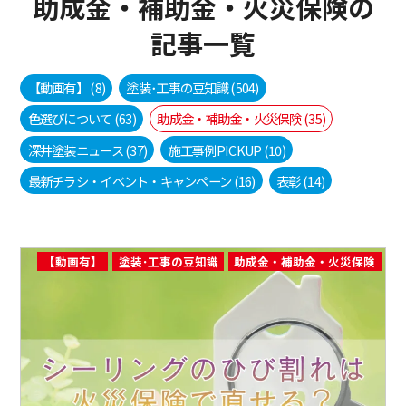
助成金・補助金・火災保険の
記事一覧
【動画有】
(8)
塗装･工事の豆知識
(504)
色選びについて
(63)
助成金・補助金・火災保険
(35)
深井塗装ニュース
(37)
施工事例PICKUP
(10)
最新チラシ・イベント・キャンペーン
(16)
表彰
(14)
【動画有】
塗装･工事の豆知識
助成金・補助金・火災保険