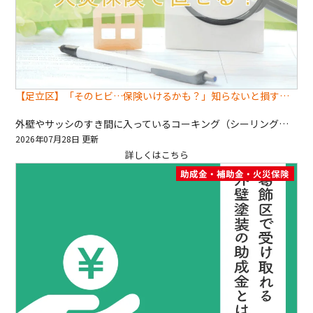
【足立区】「そのヒビ…保険いけるかも？」知らないと損するシーリングの話
外壁やサッシのすき間に入っているコーキング（シーリング） 普段あまり意識しない部分ですが、実はかなり重要な役割を担っています！ 雨水の侵入を防いだり、建物の揺れを吸収したりと、いわば家の関節部分。 ここがダメになると、見た目以上にダメージが広がることもあります。 ただしこのシーリング、実は消耗品です。 時間が経つと👇 ・細かいひび割れが出てくる ・ゴムのような弾力がなくなる ・剥がれや隙間ができる こういった劣化はどうしても避けられません！ よくある相談がこちら👇 👉「これって火災保険で直せますか？」 正直に言うと、 👉全部が対象になるわけではないです。 ただし条件次第では、自己負担なく直せるケースもあるので、ここはしっかり理解しておくと得します。 火災保険＝火事だけじゃない まず大前提として、火災保険は名前のイメージよりかなり守備範囲が広いです。 対象になるのは火事だけではなく👇 ・台風や突風（風災） ・雹（ひょう） ・雪による被害 ・落雷 ・突発的な事故 こういった「急に起きたトラブル」も補償対象に含まれます。 つまり、これらが原因でシーリングが壊れた場合は 👉保険が使える可能性ありということです。 引用：チューリッヒ保険会社 保険対象になりやすい壊れ方 実際の現場でよくあるのが👇 ・台風のあとに急にコーキングが剥がれた ・一部だけ不自然に裂けている ・飛来物が当たった跡がある ・その後に雨漏りが発生した こういう“急激な変化”があるケースは比較的通りやすいです。 ポイントは👇 👉「いつ・何が原因で壊れたか」が説明できること これがかなり重要になります！ 引用：ヌリカエ NGパターンはこれ👇 逆に、保険が使えない代表例がこちら。 👉経年劣化 シーリングは ・紫外線 ・雨風 ・温度差 で徐々に劣化していくものなので、「気づいたらボロボロになってた」は対象外です。 判断基準をシンプルにすると👇 ✔ 突然ダメになった → 可能性あり ✖ ゆっくり劣化 → 基本NG 申請を通すためのコツ ここからが重要ポイントです👇 ① 写真は“分かりやすさ重視” 保険申請で一番大事なのは証拠です。 ・劣化部分のアップ ・建物全体 ・周囲の状況 この3点は必ず押さえましょう。 さらに👇 👉メジャーや手を入れてサイズ感を出す！これだけで信頼度が大きく変わります。 ② 見積書は“具体性が命” 金額だけの見積では弱いです。 ・どの部分を ・どんな工程で ・どんな材料を使って ここまでしっかり書かれていると通りやすくなります。 さらに👇 👉「台風の影響による破損」など原因を記載！これがかなり効きます。 ③ プロの判断が後押しになる 微妙なケースでは、専門家の意見が強いです。 ・塗装業者 ・建築士 こういったプロの診断が入ることで保険会社も判断しやすくなります。 特に「経年か災害か」の判断は重要なので、ここはプロに任せるのが安心です！ 意外と知られていない注意点 もうひとつ大事なポイント👇 ・免責金額を超えているか ・契約内容に含まれているか この条件もクリアしないと、対象外になることがあります。 つまり👇 👉小規模な補修は対象外になることもある ここは事前に確認が必要です。 まとめ 今回の内容をざっくりまとめると👇 ✔ 災害が原因なら保険対象になる可能性あり ✔ 経年劣化は対象外 ✔ 写真・見積・根拠が超重要 ✔ プロの判断で通りやすくなる シーリングの劣化は放置すると 👉雨漏り 👉内部腐食 👉修理費の増大 につながるので、早めの判断が大切です。 気になる方へ（無料相談OK） ・これ保険使える？ ・写真だけ見てほしい ・とりあえず見積ほしい こういったご相談からで構いません。 せっかくの保険活用できるならしたいですよね！ 深井塗装では👇 ✔ 現地調査無料 ✔ 写真・申請サポート対応 ✔ 無理な営業なし 「とりあえず聞くだけ」でもOKです👍 気軽にご相談ください！ お問い合わせはこちら
2026年07月28日 更新
詳しくはこちら
助成金・補助金・火災保険