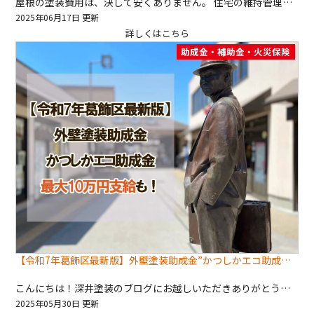
屋根の塗装費用は、決して安くありません。 住宅の維持管理において大きな負担となることも少なくありません。 しかし、ご自宅の火災保険を活用することで、その費用を軽減できる可能性があります。 今回は、火災保険を使って屋根塗装を行うことが可能なケースについて、具体的な事例を交えながら解説します。 申請に必要な書類や手順、そして注意点についても分かりやすく説明しますので、 練馬区で屋根塗装・屋根工事をご検討中の方はぜひ最後までお読みください。 屋根塗装の費用でお困りの方は、この記事が解決策の糸口となるかもしれません。 屋根塗装で火災保険が使えるケースとは？ 屋根塗装の費用は高額になりがちですが、火災保険が適用されるケースもあります。 ただし、全ての屋根の損傷が保険適用となるわけではありません。 保険が適用されるかどうかは、損傷の原因や状態によって判断されます。 火災保険の適用範囲を確認する 火災保険は、火災だけでなく、風災、雪災、雹災など、様々な自然災害による損害をカバーする保険です。 屋根の損傷についても、保険の適用対象となるケースがあります。 しかし、経年劣化による自然な摩耗や、適切なメンテナンスを怠ったことによる損傷は、保険適用外となることが多いです。 保険の適用範囲は契約内容によって異なるため、ご自身の保険証券をよく確認するか、保険会社に直接問い合わせて確認しましょう。 屋根の損傷状態と保険適用 保険が適用される損傷には、台風や竜巻による屋根材の破損、雹による屋根材の損傷、強風による瓦のズレや落下などがあります。 これらの損傷は、自然災害によって発生した明確な損害と認められやすいため、保険適用となる可能性が高いです。 一方、経年劣化による色あせや、小さなひび割れなどは、保険適用外となる可能性が高いです。 また、雨漏りしている場合でも、その原因が経年劣化であれば保険適用されないケースがあります。 保険適用事例と非適用事例 保険適用事例： 台風で屋根材が剥がれ、雨漏りが発生した。 雹によって屋根瓦に多数の穴が開いた。 強風で棟瓦がズレ、一部が落下した。 保険非適用事例： 長年の経年劣化による色あせ。 小さなひび割れが多数発生している。 築年数が経過し、屋根材自体が老朽化している。 適切なメンテナンスを怠ったことによる損傷。 火災保険申請に必要な書類と手順 火災保険の申請には、いくつかの書類が必要です。 これらの書類を事前に準備することで、申請手続きをスムーズに進めることができます。 必要な書類を準備する 一般的に必要な書類は、保険証券、損害状況の写真、見積書です。 損害状況を詳細に説明した報告書が必要となる場合もあります。 保険会社によっては、他に必要な書類がある場合もありますので、事前に保険会社に確認することをお勧めします。 写真撮影は、損傷状況が分かるように、複数枚撮影し、詳細な説明を添えることが重要です。 見積書は、屋根修理を行う業者に依頼して作成してもらいましょう。 申請手順をステップごとに解説する ・保険会社への連絡：まず、保険会社に連絡し、事故の発生を報告します。 ・必要書類の請求：保険会社から申請に必要な書類一式を請求します。 ・書類の記入・準備：請求された書類に必要事項を記入し、損害状況の写真・見積書などを準備します。 ・書類の提出：準備が整ったら保険会社に書類を提出します。 ・保険会社の調査：保険会社は提出された書類に基づいて調査を行います。 場合によっては、現地調査が行われることもあります。 ・保険金の決定：調査結果に基づいて、保険金が決定されます。 ・保険金の支払い：保険金が決定したら、指定された口座に保険金が振り込まれます。 申請にかかる期間と費用 申請にかかる期間は、保険会社や損傷状況によって異なりますが、一般的には1ヶ月～数ヶ月かかります。 申請手続き自体は無料ですが、屋根修理の見積もり作成や、専門業者への依頼など、別途費用が発生する場合があります。 火災保険申請における注意点 火災保険の申請においては、いくつかの注意点を理解しておくことが重要です。 悪徳業者への注意喚起 火災保険を利用した屋根塗装を勧誘する悪徳業者に注意が必要です。 高額な費用を請求されたり、不必要な工事を勧められたりするケースがあります。 契約前に業者から見積もりを取り、検討することが重要です。 また、契約内容をよく確認し、不明な点があれば質問するようにしましょう。 申請におけるよくある間違い 申請書類の記入ミスや、必要な書類の不足は、申請の遅延や却下につながる可能性があります。 書類は丁寧に記入し、必要な書類が全て揃っていることを確認しましょう。 また、損害状況の説明も正確に行うことが大切です。 保険金がおりないケース 保険金がおりないケースとして、経年劣化による損傷、故意による損傷、保険契約違反などがあります。 保険金がおりないケースを事前に理解することで、申請前に適切な対応を取ることができます。 まとめ 今回は、火災保険を使った屋根塗装が可能なケースについて、具体的な事例を交えながら解説しました。 保険の申請手順や必要な書類、注意点についても説明しました。 屋根塗装を検討されている方は、火災保険の適用範囲を確認し、適切な手続きを進めることで、費用負担を軽減できる可能性があります。 保険会社への相談や、専門業者への依頼を検討し、スムーズな申請を目指しましょう。 申請前にしっかりと準備を行い、悪徳業者に注意しながら、安心して手続きを進めてください。 ご自身の保険証券をよく確認し、不明な点は保険会社に問い合わせることをお勧めします。 適切な手続きと準備によって、安心して屋根塗装工事を進めていきましょう。
2025年06月17日 更新
詳しくはこちら
助成金・補助金・火災保険
【令和7年葛飾区最新版】外壁塗装助成金”かつしかエコ助成金”のご案内 📋最大10万円支給も！
こんにちは！深井塗装のブログにお越しいただきありがとうございます☀️ 私たちは東京都内を中心に、外壁塗装・屋根塗装・防水工事などを手がける、国家資格職人による地域密着型の塗装専門店です。 「外壁塗装って高いイメージがある…」 「遮熱塗料って気になるけど、本当に効果あるの？」 「助成金が使えるって聞いたけど、どう申請すればいいの？」 そんな疑問をお持ちの方に向けて、 今回は2025年度・葛飾区の外壁塗装助成金制度（高反射率塗装）について、わかりやすく解説します💜 ̖́- この記事では、 2025年の最新葛飾区助成内容（遮熱・高反射率塗装） 条件や申請の注意点 実際におトクになるシミュレーション 深井塗装が行う申請サポートまでをまとめています。 外壁・屋根のリフォームを少しでも費用を抑えながら、高品質に仕上げたい方はぜひ最後までご覧ください📢 2025年・葛飾区の外壁塗装助成金制度とは？ 葛飾区では、省エネ・ヒートアイランド対策として、外壁や屋根に高反射率塗料（遮熱塗料）を使用する改修工事に対し、助成金を支給する制度を実施しています。 正式名称は「かつしかエコ助成金」 対象は自宅の屋根や外壁を日射反射率65％以上の塗料で塗装するリフォームで、最大10万円の助成金が受けられます。 🎯対象となる建物・工事 葛飾区内にある個人所有かつ居住している戸建て住宅 改修工事（新築は対象外） 使用する塗料が高反射率（65％以上）であること 工事着工前に申請し、承認を得ること 具体的な助成内容と金額一覧 ✅定額助成（屋根・壁ごとの固定額） 対象部位 助成金額 屋根または壁のみ 一律 5万円／戸 屋根および壁両方 一律 10万円／戸 例えば、外壁のみ遮熱塗料で塗装する場合は5万円、屋根と外壁の両方を塗装すれば10万円が支給されます。 ✅面積・費用に応じた助成（上限あり） さらに、工事内容によっては以下のいずれか少ない金額が採用されます： 計算方法 内容 経費の1/4 対象工事費の25％まで支給 面積による計算 施工面積（㎡）×1,000円 ※このいずれかの金額と定額（5万または10万）を比較し、小さい方が最終的な助成額となります。 申請にあたっての条件と注意点 助成を受けるためには、以下の条件をすべて満たす必要があります 申請者本人が居住し、建物を所有していること 特別区民税・都民税の滞納がないこと 同一物件・同一設備で過去10年以内に助成を受けていないこと 塗装前に申請が完了していること（工事後申請はNG） 💡注意点：申請は「工事の4週間前まで」に完了する必要があります！ また、納税証明書や塗料のカタログ（反射率の証明）、施工写真なども必要になるため、事前準備が肝心です。 高反射率塗装のメリットとは？ 補助金が出るとはいえ、「遮熱塗料って本当に効果あるの？」と思われる方も多いかもしれません。 深井塗装でも多くの遮熱塗装を行っていますが、実際のお客様からはこんなお声が届いています： 「夏の室内温度が明らかに下がった」 「エアコンの効きがよくなって電気代が減った」 「屋根の表面温度が触っても全然違う！」 遮熱・高反射率塗料は、紫外線や赤外線を反射して熱を溜めにくくする塗料で、住宅の断熱性・快適性を高める効果があります。 冷房費の節約にもつながる、エコで実用的な選択肢です✨ 申請が不安な方へ｜深井塗装のサポート体制 「書類が難しそう…」「役所とのやり取りが大変そう…」という声も少なくありません。 そこで、深井塗装では助成金申請を丸ごとサポートしています！ 📋申請代行サービス内容 助成制度の適用条件チェック 必要書類の準備・作成補助 反射率カタログの確認・証明書取得 写真撮影（着工前・完了後） 区役所との連絡・提出サポート 助成金制度を知り尽くした専門スタッフがいるから、申請ミスやトラブルを防げて安心です💪 【まとめ】助成金×高反射率塗料でお得に快適リフォーム！ 2025年度の葛飾区外壁塗装助成制度は、遮熱塗装やエコリフォームを考えている方にピッタリのチャンスです。 高反射率塗料を使用した屋根・壁の塗装で最大10万円支給 面積や工事費によってはさらに高額助成も可 申請には条件と事前準備が必要 深井塗装なら申請から施工まで一括サポート！ 私たち深井塗装は、外壁・屋根塗装を専門とする国家資格保有のプロ集団です。 助成金を活用したリフォームはもちろん、火災保険の申請や施工後の長期保証も万全。 丁寧な診断とご提案、そして確かな技術で、「頼んでよかった」と思える工事をお届けします。 補助金の枠には限りがありますので、お早めのご相談をおすすめします📞 まずは無料の現地調査・お見積もりからお気軽にどうぞ！
2025年05月30日 更新