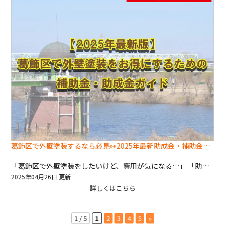
葛飾区で外壁塗装するなら必見👀2025年最新助成金・補助金情報💴
「葛飾区で外壁塗装をしたいけど、費用が気になる…」 「助成金や補助金って、どうすればもらえるの？」 そんな疑問をお持ちの葛飾区民の皆様、必見です🌼 今回は、葛飾区の外壁塗装に関する助成金・補助金制度について、最新情報をわかりやすく解説します🌍 この記事を読めば、葛飾区の助成金・補助金制度を最大限に活用し、お得に外壁塗装ができること間違いなし👍🏻⸒⸒👍🏻⸒⸒ ぜひ最後までご覧ください！ 葛飾区の外壁塗装助成金・補助金制度とは？ 葛飾区では、住宅の耐震性向上や省エネ化を促進するため、外壁塗装工事に対する助成金・補助金制度を設けています。 この制度を利用することで、外壁塗装の費用を一部負担してもらうことができます。 助成金・補助金の対象となる条件 葛飾区の外壁塗装助成金・補助金制度の対象となる条件は、以下の通りです。 葛飾区内に住宅を所有していること 耐震性や省エネ性に関する一定の基準を満たしていること 過去に同様の助成金・補助金を受けていないこと 建築基準法に適合する工事であること 助成金・補助金の申請方法※深井塗装がお手伝いいたします！ 助成金・補助金の申請方法は、以下の通りです。 事前相談：葛飾区の窓口や専門業者に相談 申請書類の提出：必要書類を揃えて提出 審査：葛飾区による審査 交付決定：助成金・補助金の交付決定 工事：外壁塗装工事の実施 実績報告：工事完了後、実績報告書を提出 交付：助成金・補助金の交付 助成金・補助金の注意点 助成金・補助金を受けるには、いくつかの注意点があります。 申請期間内に申請すること 必要な書類を揃えること 工事前に申請すること 助成金・補助金の対象となる工事内容を確認すること 外壁塗装業者選びのポイント 外壁塗装を成功させるためには、信頼できる業者選びが重要です。 以下のポイントを参考に、業者を選びましょう。 資格や許可を持っていること 実績や評判が良いこと 見積もりや説明が丁寧であること 保証制度があること 【まとめ】 葛飾区の外壁塗装助成金・補助金制度は、外壁塗装の費用を抑えることができるお得な制度です🖊️ 制度を理解し、上手に活用して、理想の外壁塗装を実現しましょう!! 深井塗装の助成金・補助金申請サポート 深井塗装では、葛飾区の外壁塗装助成金・補助金申請をサポートしています。 専門スタッフが、申請書類の作成や手続き代行など、お客様の負担を軽減いたします。 なにもわからなくても大丈夫です！深井塗装にお任せください🍜 お問い合わせはこちら
2025年04月26日 更新
詳しくはこちら
1 / 5
1
2
3
4
5
»