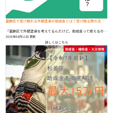
葛飾区で受け取れる外壁塗装の助成金とは？受け取る際の注意点もご紹介⏖ 🌱 ྀི
「葛飾区で外壁塗装を考えてるんだけど、助成金って使えるの？」 ——この質問、ほんとに多いです！ そりゃそうですよね！あらゆるものが高騰してる昨今、 少しでも安く済ませたい気持ち！痛いほどわかります⭐︶꒥꒷ 正直な話をすると、“外壁塗装なら何でもOK”の助成金ではありません。 でも、条件にハマれば後押しが受けられる可能性があります！ この記事では、葛飾区で使える代表的な制度として、かつしかエコ助成金（高反射率塗装）を中心に、 対象条件・金額・失敗しない申請のコツを、現場目線でわかりやすくお伝えします🤑 因みに、深井塗装では申請は全部やらせていただきますのでやり方はスルーでOKですよ！ 葛飾区で受け取れる外壁塗装の助成金はこれ 葛飾区で外壁塗装に関係しやすいのが、「かつしかエコ助成金」内の“高反射率塗装”です。(葛飾区公式サイト) ポイントは「省エネ・暑さ対策に効く塗装（＝高反射率塗装）」が対象、というところ。 ざっくり結論：いくらもらえる？ 高反射率塗装（屋根・壁 ※屋根は“屋上等”含む）は、 屋根 or 壁のどちらかを塗装：一律 5万円／戸 屋根＋壁を同時に塗装：一律 10万円／戸 「10万円って、地味に効きますよね。外食を何回分…いや、そこは奥さまに怒られるので黙っておきます。」 対象になる工事・ならない工事の分かれ目 助成のカギは「塗料の性能」です。 要件（ここが最重要） 高反射率塗装は、日射反射率（近赤外線領域）が65％以上（または同等以上）が条件です。 つまり、よくある「シリコンで普通に塗り替え」だと、制度の対象外になりやすいです。 さらに注意ポイント 基本は“工事前申請”（先に工事しちゃうと対象外になりやすい）(葛飾区公式サイト) 高反射率塗装は築1年以上の建物が対象（新築は対象外） 申請から回答まで通常3〜4週間かかるので、着工4週間前までの申請推奨 申請の流れと“つまずきポイント” 「助成金って面倒そう…」と思った方、分かります。なので、失敗しない順番だけ覚えてください。 業者に相談（“高反射率塗装で申請したい”と最初に言う） 見積と資料をそろえる（内訳が分かる見積が必要） 工事前に申請（郵送または窓口） 事前協議回答書が届いてから着工 工事後に完了報告（写真・領収書など） よくある“詰みポイント”（先に言っておきます） 申請前に工事を始めちゃった（これ、めちゃ多い）(葛飾区公式サイト) 反射率が確認できる資料がない → カタログ等で数値が確認できない場合、追加資料が必要になることがあります。 写真が足りない（施工前・施工後、空き缶の品名が見える写真など） [まとめ] 葛飾区の外壁塗装助成金は“条件と順番”で決まる 葛飾区で外壁塗装に使いやすい制度は、かつしかエコ助成金（高反射率塗装）。 壁 or 屋根で5万円 壁＋屋根同時で10万円 ただし、反射率65％以上などの条件があり、工事前申請が原則です。 特徴・メリット・ベネフィット 条件に合えば、費用を抑えて賢くメンテナンスできる 遮熱・省エネ方向に寄せることで、夏の快適性にも期待 「やるなら今？」の判断が整理できて、老後の住まい不安が減る 不安要素を取り除く（深井塗装の約束） 見積もり無料 資格を持ったスタッフが、助成金の対象可否も含めて分かりやすくご案内 即決は不要。相談だけでもOKです ※助成制度は年度で変更されることがあります。最新の募集期間・要件は葛飾区の案内を基準に確認してください（令和7年度は2025/4/1〜2026/3/31、工事前申請・回答まで3〜4週間目安）。(葛飾区公式サイト) お問い合わせはコチラ
2026年04月11日 更新
詳しくはこちら
助成金・補助金・火災保険