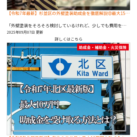
【令和7年最新】杉並区の外壁塗装助成金を徹底解説🤑最大15万円の補助とは？
「外壁塗装をそろそろ検討しているけれど、少しでも費用を抑えたい…」 「杉並区の助成金ってどんな条件があるの？どこに相談すればいいの？」 そんな疑問や不安をお持ちの方に朗報です✨ 令和7年度（2025年度）杉並区では、「断熱改修等省エネルギー対策助成」という制度が実施されており、 高日射反射率塗装を行うことで、工事費の20％（最大15万円）の助成が受けられます！ これは既存住宅の外壁・屋根を対象とした内容で、家のメンテナンス＋省エネ対策が同時に叶うチャンスなんです🏠 「助成金の活用で、おトクに外壁塗装したい！」という方はもちろん、 「そもそも何から始めればいいかわからない…」という方も、この記事を読めば流れがつかめますよ😊 ぜひ最後までチェックしてみてくださいね！ 🌟 杉並区の外壁塗装助成金を活用するメリット 🔹 助成金の概要 対象工事：​高日射反射率塗装を用いた屋根・外壁の塗装工事 助成率：​工事費用の20％（上限15万円） 対象住宅：​既存の住宅（新築は対象外） 耐用年数：​施工後10年間の耐用性が求められます​ 🔹 高日射反射率塗装の効果 遮熱効果：​太陽光を反射し、室内温度の上昇を抑制 省エネルギー：​冷房費の削減に寄与 耐久性：​紫外線や熱による劣化を防ぎ、建物の寿命を延ばす​ ※詳細は杉並区の公式サイトをご確認ください。 ​ 🛠️ 深井塗装の技術力と評判 深井塗装は、足立区を拠点に高品質な外壁塗装を提供する専門店です。​ 国家資格を持つ自社職人が施工を担当し、地域密着型のサービスを展開しています。​ 🔹 サービス内容 外壁塗装：​高日射反射率塗装を含む各種塗装工事 屋根工事：​屋根塗装、カバー工法、葺き替え工事 防水工事：​雨漏り修理、シーリング工事 助成金申請サポート：​自治体の助成金申請を代行 🔹 お客様の声 「深井塗装さんにお願いして本当に良かったです。丁寧な対応と高い技術力で、安心して任せられました。」 「最初に4社から相見積もりを戴きましたが、私はその見積書を見て深井塗装さんに即決しました。 理由は、その詳細さです。塗料の明細はもちろん缶数まで載っているのは深井塗装さんだけでした。 そして、作業開始をされてからは職人の方々の礼儀正しさと仕事の丁寧さに脱帽しました。 今後、家屋の塗装に迷っている方がいたら1番に深井塗装さんをお勧めしたいと思います。」​ 📝 助成金申請の流れ 事前相談：​深井塗装に連絡し、助成金の対象となるか確認 見積もり取得：​工事内容と費用の見積もりを取得 申請書類の準備：​必要書類を揃え、杉並区に申請 工事実施：​助成金の交付決定後、工事を開始 完了報告：​工事完了後、報告書を提出 助成金受領：​審査完了後、助成金が支給 📌 まとめ 杉並区の「断熱改修等省エネルギー対策助成」制度を活用することで、 高日射反射率塗装による外壁・屋根のリフォームが経済的に行えます。​ 深井塗装は、助成金申請のサポートから高品質な施工まで一貫して対応し、多くのお客様から高い評価を得ています⸝⸝⸝🫶🏻​ 外壁塗装を検討されている方は、ぜひ深井塗装にご相談ください🐈ᯓᡣ𐭩 ​お問い合わせはこちら
2025年09月07日 更新
詳しくはこちら
助成金・補助金・火災保険