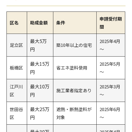
申請受付期
区名
助成金額
条件
間
最大5万
2025年4月
足立区
築10年以上の住宅
円
～
最大15万
2025年5月
板橋区
省エネ塗料使用
円
～
最大10万
江戸川
2025年3月
施工業者指定あり
円
区
～
最大25万
世田谷
遮熱・断熱塗料が
2025年6月
円
区
対象
～
最大30万
2025年4月