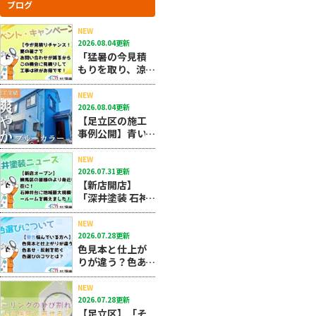
ブログ
NEW
2026.08.04更新
「猛暑の今見積
もりを取り、涼
しい秋に施工す
る」のが圧倒的
NEW
にお得で大正解
2026.08.04更新
なんです！！
【足立区の施工
事例公開】青い
外壁塗装で後悔
しない！おしゃ
NEW
れなネイビーの
2026.07.31更新
選び方と費用相
【新店開店】
場
「深井塗装 石神
井台店」がニュ
ーオープン！練
NEW
馬区の皆様のよ
2026.07.28更新
り身近な存在
色見本と仕上が
に！
りが違う？色あ
せ・反射を防ぐ
色選びのコツと
NEW
は？★10/27
2026.07.28更新
【足立区】「そ