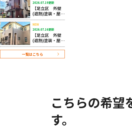
る明るめシルバ
2026.07.19更新
ーグレイ採
【足立区 外壁
用！！
(遮熱)塗装・屋根
(遮熱)塗装工事】
クリア検討も難
NEW
しくお色のご提
2026.07.16更新
案させていただ
【足立区 外壁
きました！
(遮熱)塗装・屋根
(遮熱)塗装工事】
12年保証仕様で
一覧はこちら
の外装改修事例
となります！
こちらの希望
す。