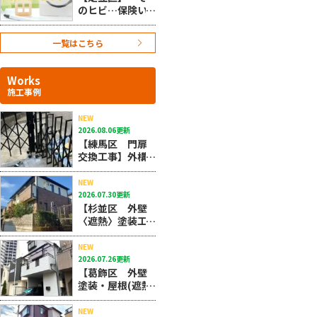
のヒビ…保険い
けるかも？」知
らないと損する
一覧はこちら
シーリングの話
Works
施工事例
NEW
2026.08.06更新
【練馬区 門扉
交換工事】外構
の不具合も深井
塗装におまかせ
NEW
ください！
2026.07.30更新
【杉並区 外壁
〈遮熱〉塗装工
事・屋根カバー
工法】タイル外
NEW
壁も屋根カバー
2026.07.26更新
も深井塗装にお
【葛飾区 外壁
任せください！
塗装・屋根(遮熱)
塗装工事】夏場
の暑さを軽減す
NEW