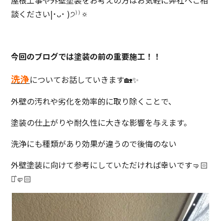
屋根工事や外壁塗装をお考えの方はお気軽に弊社へご相
談ください
|･ᴗ･ )੭⁾⁾
🔅
今回のブログでは塗装の前の重要施工！！
洗浄
についてお話していきます🏡✨
外壁の汚れや劣化を効率的に取り除くことで、
塗装の仕上がりや耐久性に大きな影響を与えます。
洗浄にも種類があり効果が違うので後悔のない
外壁塗装に向けて参考にしていただければ幸いです
🤜🏻‪‪
⋆͛‪‪🤛🏻