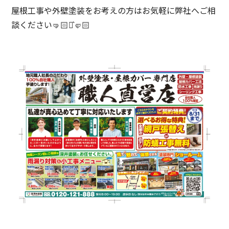
屋根工事や外壁塗装をお考えの方はお気軽に弊社へご相
談ください
🤜🏻‪‪⋆͛‪‪🤛🏻