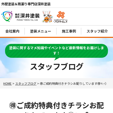
外壁塗装＆雨漏り専門店深井塗装
会社案内
塗装メニュー
施工事例
スタッフ紹介
電話
MENU
塗装に関するマメ知識やイベントなど最新情報をお届けしま
す！
スタッフブログ
HOME
>
スタッフブログ
>
🉐ご成約特典付きチラシお配りしています🉐🏃💨
🉐ご成約特典付きチラシお配