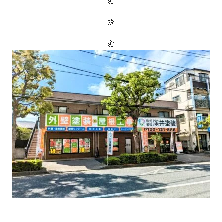
🌼
🌼
🌼