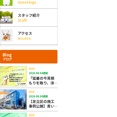
Greetings
スタッフ紹介
Staff
アクセス
Access
Blog
ブログ
NEW
2026.08.04更新
「猛暑の今見積
もりを取り、涼
しい秋に施工す
る」のが圧倒的
NEW
2026.08.04更新
にお得で大正解
【足立区の施工
なんです！！
事例公開】青い
外壁塗装で後悔
しない！おしゃ
NEW