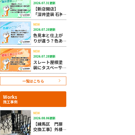
2026.07.31更新
れなネイビーの
【新店開店】
選び方と費用相
「深井塗装 石神
場
井台店」がニュ
ーオープン！練
NEW
2026.07.28更新
馬区の皆様のよ
色見本と仕上が
り身近な存在
りが違う？色あ
に！
せ・反射を防ぐ
色選びのコツと
NEW
2026.07.28更新
は？★10/27
スレート屋根塗
装にタスペーサ
ーは必須？雨漏
りを防ぐ効果・
一覧はこちら
費用相場・失敗
しない業者選び
までプロが解説
Works
★11/3
施工事例
NEW
2026.08.06更新
【練馬区 門扉
交換工事】外構
の不具合も深井