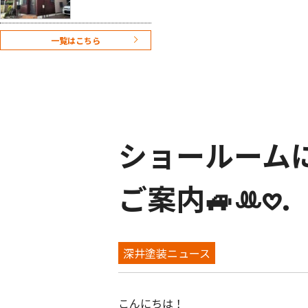
(遮熱)塗装工事】
クリア検討も難
しくお色のご提
一覧はこちら
案させていただ
きました！
ショールーム
ご案内🚙ꔛ𖹭.
深井塗装ニュース
こんにちは！