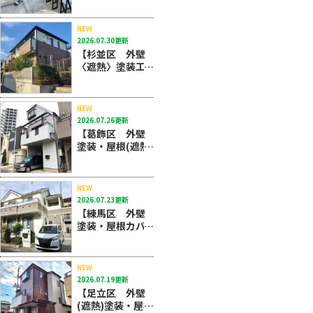
塗装におまかせ
ください！
NEW
2026.07.30更新
【杉並区 外壁
〈遮熱〉塗装工
事・屋根カバー
工法】タイル外
壁も屋根カバー
NEW
も深井塗装にお
2026.07.26更新
任せください！
【葛飾区 外壁
塗装・屋根(遮熱)
塗装工事】夏場
の暑さを軽減す
る明るめシルバ
NEW
ーグレイ採
2026.07.23更新
用！！
【練馬区 外壁
塗装・屋根カバ
ー工法工事】ノ
ンアスベスト屋
根材使用物件に
NEW
つきカバー工法
2026.07.19更新
をおすすめしま
【足立区 外壁
した！
(遮熱)塗装・屋根