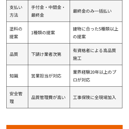
支払い
手付金・中間金・
最終金のみ一括払い
方法
最終金
塗料の
建物に合った5種類以上
1種類の提案
提案
の提案
有資格者による高品質
品質
下請け業者次第
施工
業界経験20年以上のプ
知識
営業担当が対応
ロが対応
安全管
品質管理費が高い
工事保険に全現場加入
理