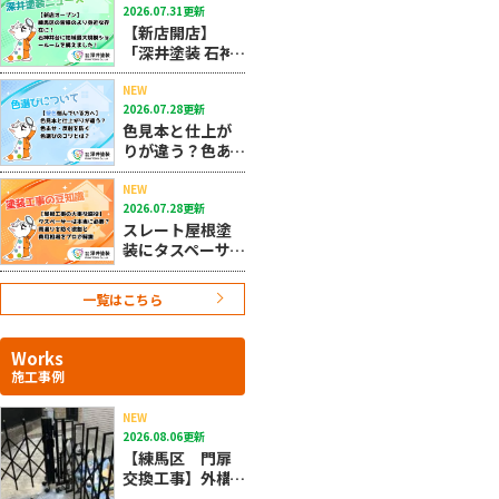
2026.07.31更新
れなネイビーの
【新店開店】
選び方と費用相
「深井塗装 石神
場
井台店」がニュ
ーオープン！練
NEW
2026.07.28更新
馬区の皆様のよ
色見本と仕上が
り身近な存在
りが違う？色あ
に！
せ・反射を防ぐ
色選びのコツと
NEW
2026.07.28更新
は？★10/27
スレート屋根塗
装にタスペーサ
ーは必須？雨漏
りを防ぐ効果・
一覧はこちら
費用相場・失敗
しない業者選び
までプロが解説
Works
★11/3
施工事例
NEW
2026.08.06更新
【練馬区 門扉
交換工事】外構
の不具合も深井