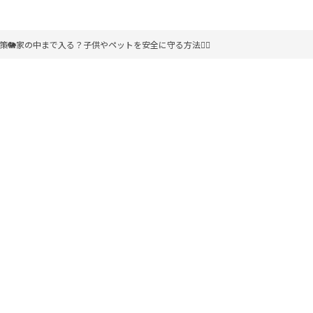
🐘家の中まで入る？子供やペットを安全に守る方法🤸‍♀️