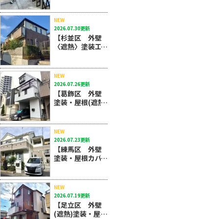
塗装におまかせ
ください！
NEW
2026.07.30更新
【杉並区 外壁
〈遮熱〉塗装工
事・屋根カバー
工法】タイル外
壁も屋根カバー
NEW
も深井塗装にお
2026.07.26更新
任せください！
【葛飾区 外壁
塗装・屋根(遮熱)
塗装工事】夏場
の暑さを軽減す
る明るめシルバ
NEW
ーグレイ採
2026.07.23更新
用！！
【練馬区 外壁
塗装・屋根カバ
ー工法工事】ノ
ンアスベスト屋
根材使用物件に
NEW
つきカバー工法
2026.07.19更新
をおすすめしま
【足立区 外壁
した！
(遮熱)塗装・屋根