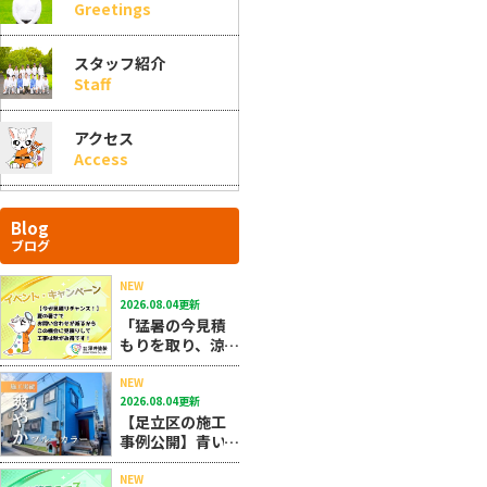
Greetings
スタッフ紹介
Staff
アクセス
Access
Blog
ブログ
NEW
2026.08.04更新
「猛暑の今見積
もりを取り、涼
しい秋に施工す
る」のが圧倒的
NEW
2026.08.04更新
にお得で大正解
【足立区の施工
なんです！！
事例公開】青い
外壁塗装で後悔
しない！おしゃ
NEW