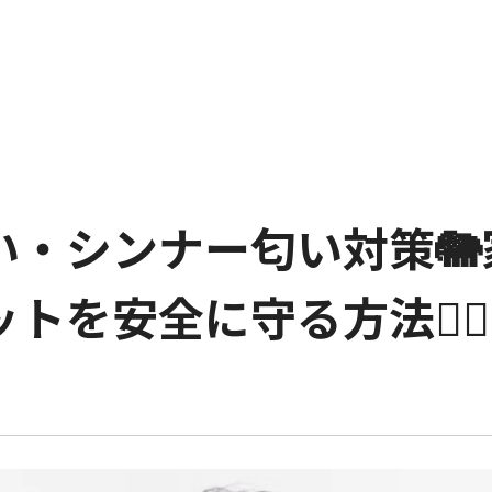
い・シンナー匂い対策
を安全に守る方法🤸‍♀️