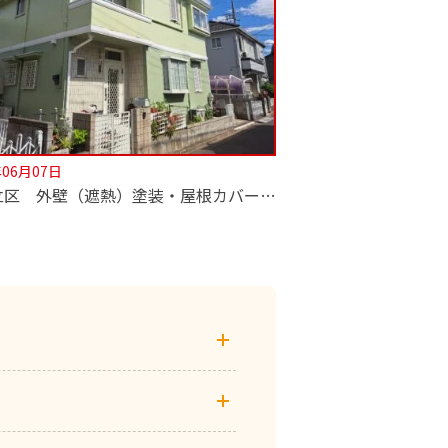
年06月07日
【足立区 外壁（遮熱）塗装・屋根カバー工法工事】深井塗装はカバー工法も専門！