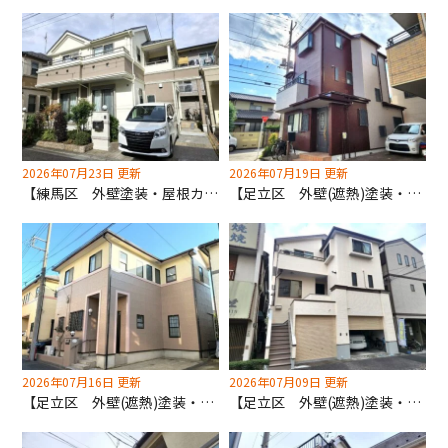
2026年07月23日 更新
2026年07月19日 更新
【練馬区 外壁塗装・屋根カバー工法工事】ノンアスベスト屋根材使用物件につきカバー工法をおすすめしました！
【足立区 外壁(遮熱)塗装・屋根(遮熱)塗装工事】クリア検討も難しくお色のご提案させていただきました！
2026年07月16日 更新
2026年07月09日 更新
【足立区 外壁(遮熱)塗装・屋根(遮熱)塗装工事】12年保証仕様での外装改修事例となります！
【足立区 外壁(遮熱)塗装・屋根(遮熱)塗装工事】共用部床・階段長尺シート張り替えも深井塗装へ