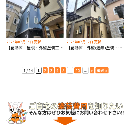
2026年07月05日 更新
2026年07月02日 更新
【葛飾区 屋根・外壁塗装工事】仲良しご近所様同時施工！深井塗装にまとめてお任せください！
【葛飾区 外壁(遮熱)塗装・屋根(遮熱)塗装工事】葛飾区の助成金を申請も深井塗装にお任せください！
1 / 14
1
2
3
4
5
...
10
...
»
最後 »