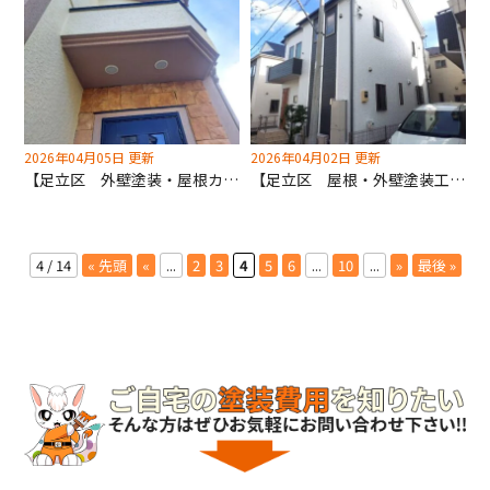
2026年04月05日 更新
2026年04月02日 更新
【足立区 外壁塗装・屋根カバー工法】既存合わせの色見で美しく蘇りました！
【足立区 屋根・外壁塗装工事】10年15年点検は飯田産業の実績が多い深井塗装へ！
4 / 14
« 先頭
«
...
2
3
4
5
6
...
10
...
»
最後 »