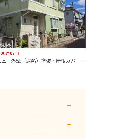
年06月07日
【足立区 外壁（遮熱）塗装・屋根カバー工法工事】深井塗装はカバー工法も専門！