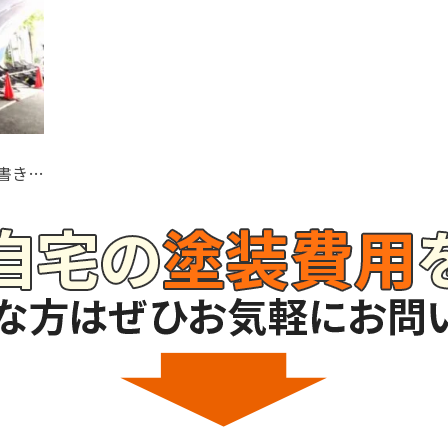
【渋谷区 高架トンネル塗装工事】落書き防止塗料で町の美観を保ちます！