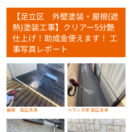
【足立区 外壁塗装・屋根(遮
熱)塗装工事】クリアー5分艶
仕上げ！助成金使えます！ 工
事写真レポート
屋根 高圧洗浄
ベランダ床 高圧洗浄