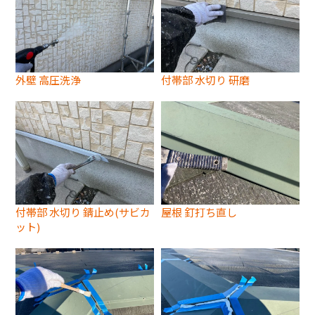
外壁 高圧洗浄
付帯部 水切り 研磨
付帯部 水切り 錆止め(サビカ
屋根 釘打ち直し
ット)