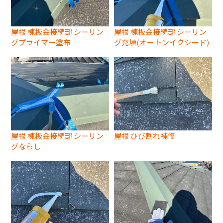
屋根 棟板金接続部 シーリン
屋根 棟板金接続部 シーリン
グプライマー塗布
グ充填(オートンイクシード)
屋根 棟板金接続部 シーリン
屋根 ひび割れ補修
グならし