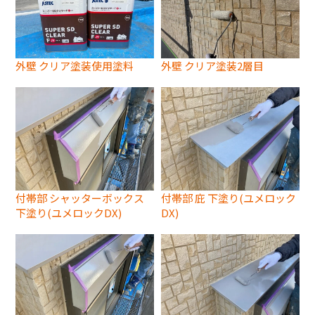
外壁 クリア塗装使用塗料
外壁 クリア塗装2層目
付帯部 シャッターボックス
付帯部 庇 下塗り(ユメロック
下塗り(ユメロックDX)
DX)