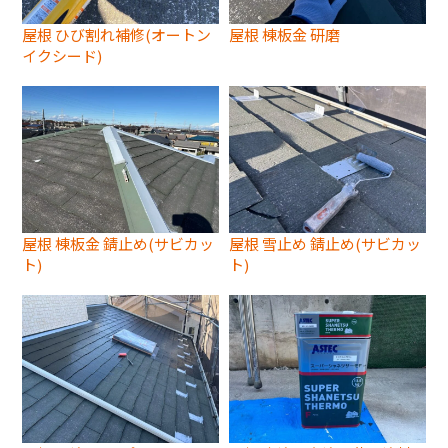
屋根 ひび割れ補修(オートン
屋根 棟板金 研磨
イクシード)
屋根 棟板金 錆止め(サビカッ
屋根 雪止め 錆止め(サビカッ
ト)
ト)