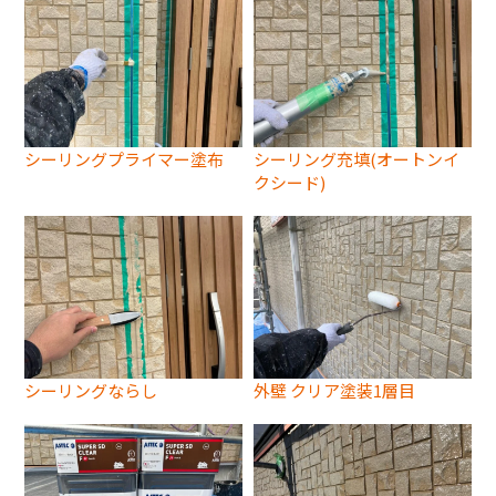
シーリングプライマー塗布
シーリング充填(オートンイ
クシード)
シーリングならし
外壁 クリア塗装1層目