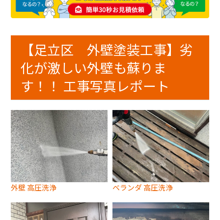
【足立区 外壁塗装工事】劣
化が激しい外壁も蘇りま
す！！ 工事写真レポート
外壁 高圧洗浄
ベランダ 高圧洗浄