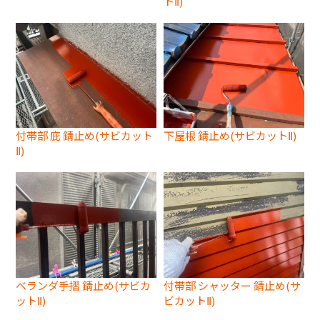
トⅡ)
付帯部 庇 錆止め(サビカット
下屋根 錆止め(サビカットⅡ)
Ⅱ)
ベランダ手摺 錆止め(サビカ
付帯部 シャッター 錆止め(サ
ットⅡ)
ビカットⅡ)