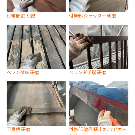
付帯部 庇 研磨
付帯部 シャッター 研磨
ベランダ床 研磨
ベランダ手摺 研磨
下屋根 研磨
付帯部 破風 錆止め(サビカッ