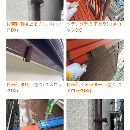
付帯部雨樋 上塗り(ユメロッ
ベランダ手摺 下塗り(ユメロ
クDX)
ックDX)
付帯部 破風 下塗り(ユメロッ
付帯部 シャッター 下塗り(ユ
クDX)
メロックDX)