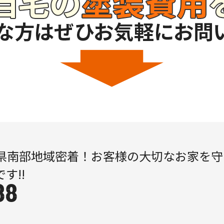
県南部地域密着！
お客様の大切なお家を
守
です!!
88