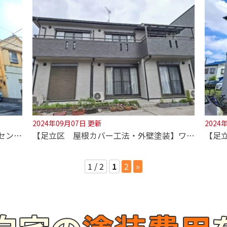
2024年09月07日 更新
2024
【足立区 屋根・外壁塗装工事】アクセントカラーが個性的なお住まいです！
【足立区 屋根カバー工法・外壁塗装】ワントーンカラー(グレー系)で美しく統一感のあるお住まいに！
1 / 2
1
2
»