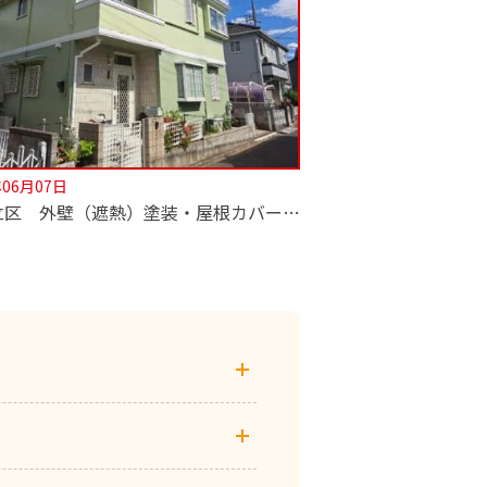
年06月07日
【足立区 外壁（遮熱）塗装・屋根カバー工法工事】深井塗装はカバー工法も専門！