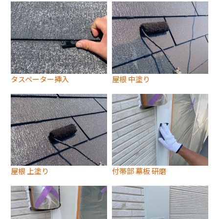
タスペーター挿入
屋根 中塗り
屋根 上塗り
付帯部 幕板 研磨