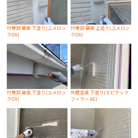
付帯部 幕板 下塗り(ユメロッ
付帯部 幕板 上塗り(ユメロッ
クDX)
クDX)
付帯部 破風 下塗り(ユメロッ
外壁塗装 下塗り(エピテック
クDX)
フィラー AE)