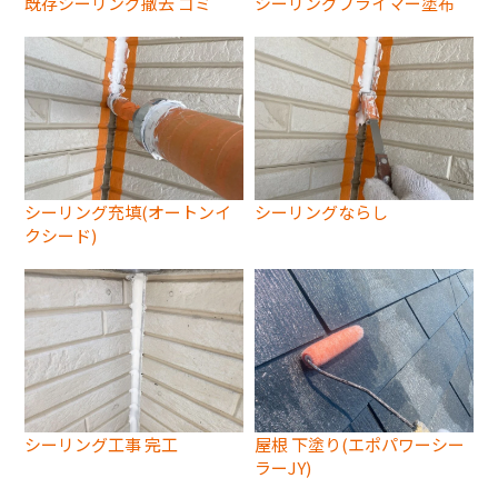
既存シーリング撤去 ゴミ
シーリングプライマー塗布
シーリング充填(オートンイ
シーリングならし
クシード)
シーリング工事 完工
屋根 下塗り(エポパワーシー
ラーJY)