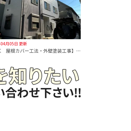
年04月05日 更新
【北区 屋根カバー工法・外壁塗装工事】★5棟連続塗装完工動画有★程よい艶感の3部艶塗料使用！