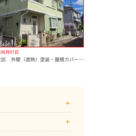
年06月07日
【足立区 外壁（遮熱）塗装・屋根カバー工法工事】深井塗装はカバー工法も専門！