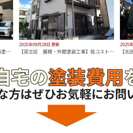
2025年09月28日 更新
2025
【足立区 外壁(遮熱)塗装・屋根(遮熱)塗装工事】クリア検討も難しくお色のご提案させていただきました！
【足立区 屋根・外壁塗装工事】低コストで塗りかえするなら深井塗装へ！