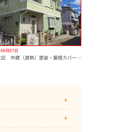
年06月07日
【足立区 外壁（遮熱）塗装・屋根カバー工法工事】深井塗装はカバー工法も専門！