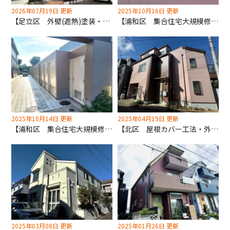
2026年07月19日 更新
2025年10月16日 更新
【足立区 外壁(遮熱)塗装・屋根(遮熱)塗装工事】クリア検討も難しくお色のご提案させていただきました！
【浦和区 集合住宅大規模修繕 屋根カバー工法・防水・付帯部塗装工事】大型物件も深井塗装は実績多数！
2025年10月14日 更新
2025年04月19日 更新
【浦和区 集合住宅大規模修繕 補修・外壁塗装工事】深井塗装が力を入れている下地補修！見えないところもしっかり修繕！
【北区 屋根カバー工法・外壁塗装工事】印象を変える外壁塗装！ピンク使用事例です！
2025年03月08日 更新
2025年01月26日 更新