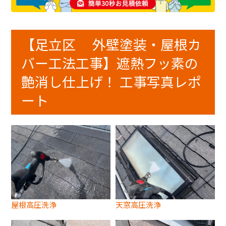
【足立区 外壁塗装・屋根カ
バー工法工事】遮熱フッ素の
艶消し仕上げ！ 工事写真レポ
ート
屋根高圧洗浄
天窓高圧洗浄