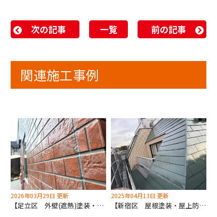
次の記事
一覧
前の記事
関連施工事例
2026年03月29日 更新
2025年04月13日 更新
【足立区 外壁(遮熱)塗装・屋根(遮熱)塗装工事】正面クリア！3面は明るくリフレッシュ！
【新宿区 屋根塗装・屋上防水工事】通気緩衝防水工法で雨漏り不安を解消します！