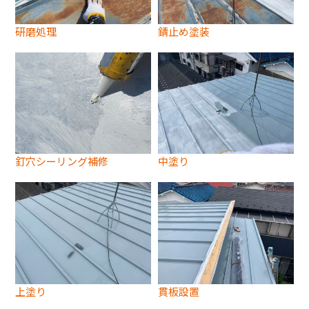
研磨処理
錆止め塗装
釘穴シーリング補修
中塗り
上塗り
貫板設置