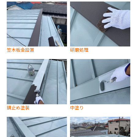
笠木板金設置
研磨処理
錆止め塗装
中塗り