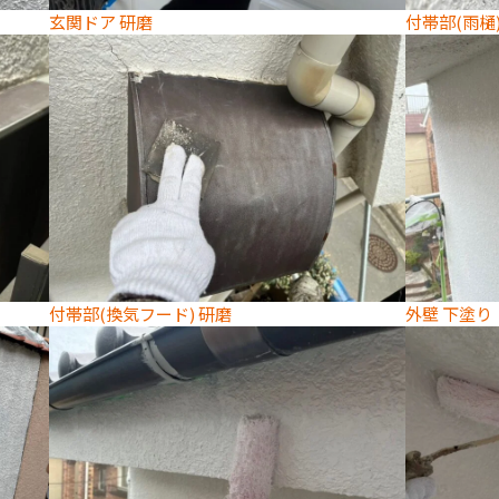
玄関ドア 研磨
付帯部(雨樋)
付帯部(換気フード) 研磨
外壁 下塗り