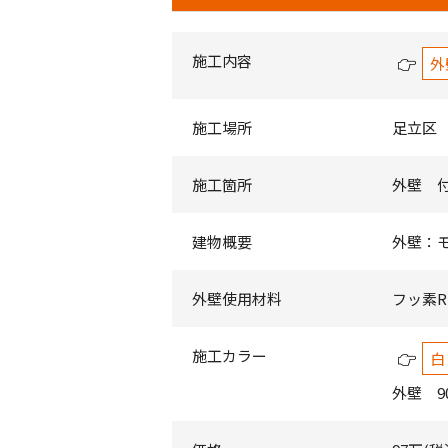
施工内容
外
施工場所
足立区
施工箇所
外壁 
建物概要
外壁：
外壁使用材料
フッ素REV
施工カラー
白
外壁 9