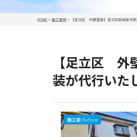
HOME
>
施工事例
>
【足立区 外壁塗装】足立区助成金手続
【足立区 外
装が代行いた
施工前
Before