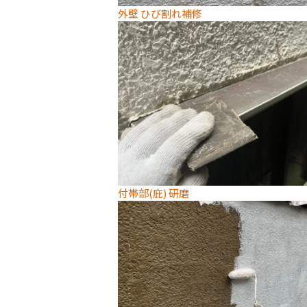
外壁 ひび割れ補修
付帯部(庇) 研磨