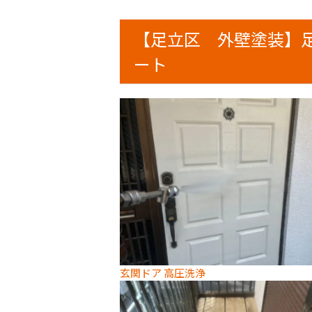
【足立区 外壁塗装】
ート
玄関ドア 高圧洗浄