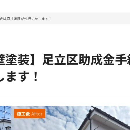
きは深井塗装が代行いたします！
壁塗装】足立区助成金手
します！
施工後
After