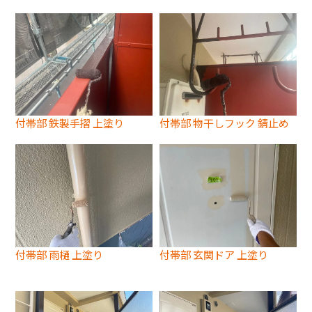
付帯部 鉄製手摺 上塗り
付帯部 物干しフック 錆止め
付帯部 雨樋 上塗り
付帯部 玄関ドア 上塗り