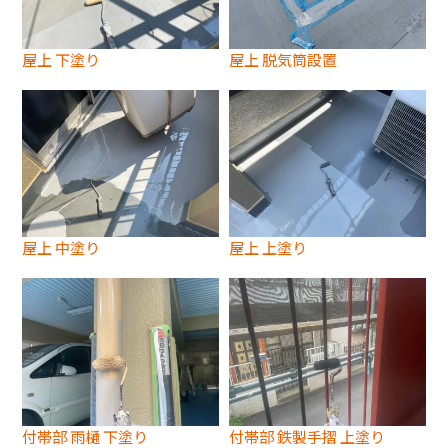
屋上 下塗り
屋上 脱気筒設置
屋上 中塗り
屋上 上塗り
付帯部 雨樋 下塗り
付帯部 鉄製手摺 上塗り