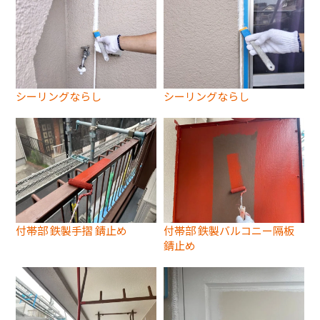
シーリングならし
シーリングならし
付帯部 鉄製手摺 錆止め
付帯部 鉄製バルコニー隔板
錆止め