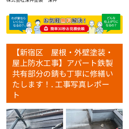
【新宿区 屋根・外壁塗装・
屋上防水工事】アパート鉄製
共有部分の錆も丁寧に修繕い
たします！. 工事写真レポー
ト