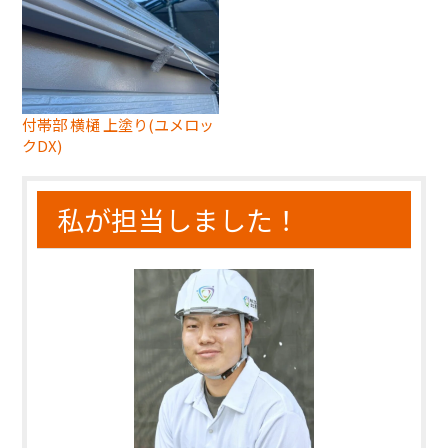
付帯部 横樋 上塗り(ユメロッ
クDX)
私が担当しました！