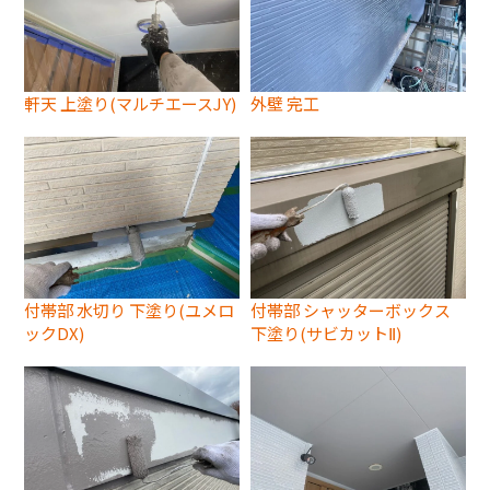
軒天 上塗り(マルチエースJY)
外壁 完工
付帯部 水切り 下塗り(ユメロ
付帯部 シャッターボックス
ックDX)
下塗り(サビカットⅡ)