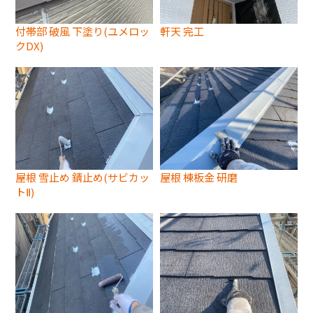
付帯部 破風 下塗り(ユメロッ
軒天 完工
クDX)
屋根 雪止め 錆止め(サビカッ
屋根 棟板金 研磨
トⅡ)