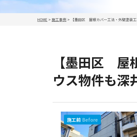
HOME
>
施工事例
>
【墨田区 屋根カバー工法・外壁塗装工
【墨田区 屋
ウス物件も深
施工前
Before