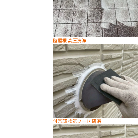
陸屋根 高圧洗浄
付帯部 換気フード 研磨