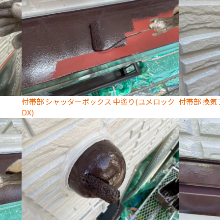
付帯部 シャッターボックス 中塗り(ユメロック
付帯部 換気
DX)