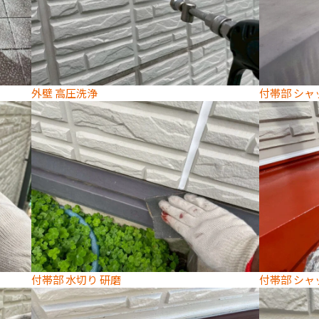
外壁 高圧洗浄
付帯部 シャ
付帯部 水切り 研磨
付帯部 シャ