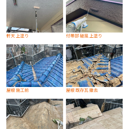
軒天 上塗り
付帯部 破風 上塗り
屋根 施工前
屋根 既存瓦 撤去