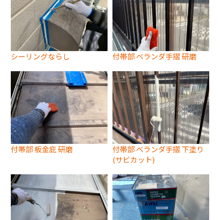
シーリングならし
付帯部 ベランダ手摺 研磨
付帯部 板金庇 研磨
付帯部 ベランダ手摺 下塗り
(サビカット)