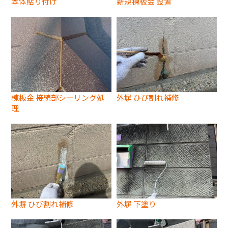
本体貼り付け
新規棟板金 設置
棟板金 接続部シーリング処
外塀 ひび割れ補修
理
外塀 ひび割れ補修
外塀 下塗り