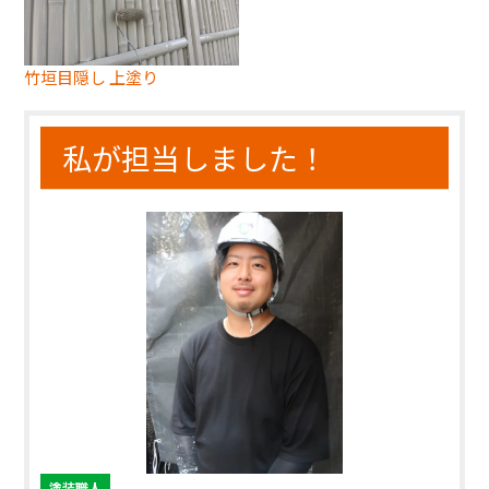
竹垣目隠し 上塗り
私が担当しました！
塗装職人