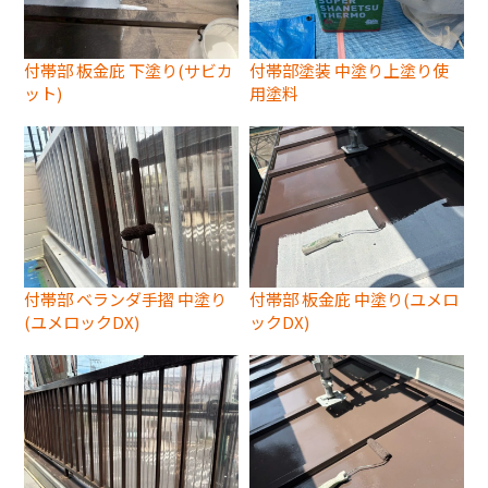
付帯部 板金庇 下塗り(サビカ
付帯部塗装 中塗り上塗り使
ット)
用塗料
付帯部 ベランダ手摺 中塗り
付帯部 板金庇 中塗り(ユメロ
(ユメロックDX)
ックDX)