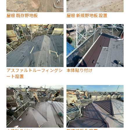
屋根 既存野地板
屋根 新規野地板 設置
アスファルトルーフィングシ
本体貼り付け
ート設置