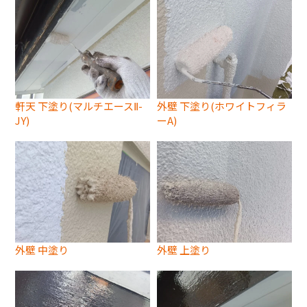
軒天 下塗り(マルチエースⅡ-
外壁 下塗り(ホワイトフィラ
JY)
ーA)
外壁 中塗り
外壁 上塗り