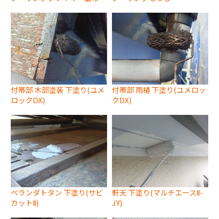
付帯部 木部塗装 下塗り(ユメ
付帯部 雨樋 下塗り(ユメロッ
ロックDX)
クDX)
ベランダトタン 下塗り(サビ
軒天 下塗り(マルチエースⅡ-
カットⅡ)
JY)