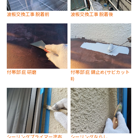
波板交換工事 脱着前
波板交換工事 脱着後
付帯部 庇 研磨
付帯部 庇 錆止め(サビカット
Ⅱ)
シーリングプライマー塗布
シーリングならし