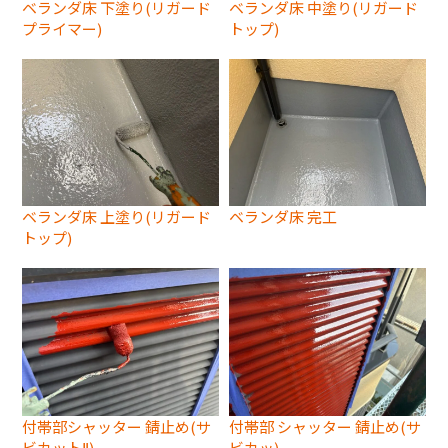
ベランダ床 下塗り(リガード
ベランダ床 中塗り(リガード
プライマー)
トップ)
ベランダ床 上塗り(リガード
ベランダ床 完工
トップ)
付帯部シャッター 錆止め(サ
付帯部 シャッター 錆止め(サ
ビカットⅡ)
ビカッ)