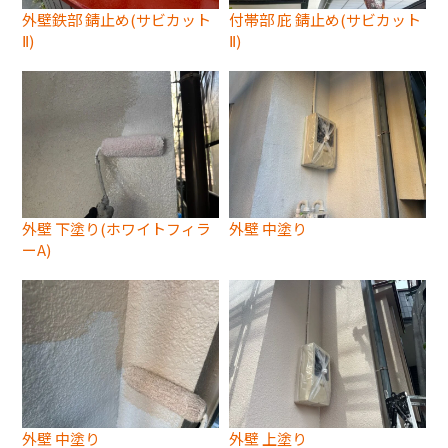
外壁鉄部 錆止め(サビカット
付帯部 庇 錆止め(サビカット
Ⅱ)
Ⅱ)
外壁 下塗り(ホワイトフィラ
外壁 中塗り
ーA)
外壁 中塗り
外壁 上塗り