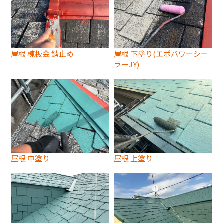
屋根 棟板金 錆止め
屋根 下塗り(エポパワーシー
ラーJY)
屋根 中塗り
屋根 上塗り