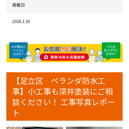
掲載日
2026.1.30
【足立区 ベランダ防水工
事】小工事も深井塗装にご相
談ください！ 工事写真レポー
ト