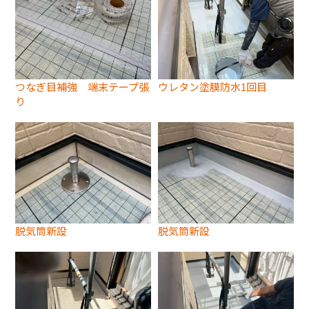
つなぎ目補強 端末テープ張
ウレタン塗膜防水1回目
り
脱気筒新設
脱気筒新設