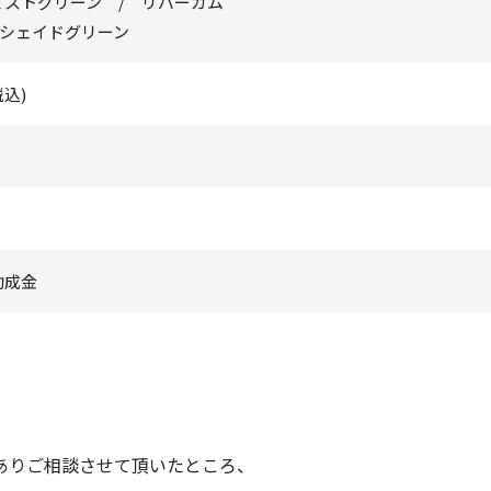
ミストグリーン / リバーガム
Sシェイドグリーン
税込)
助成金
がありご相談させて頂いたところ、